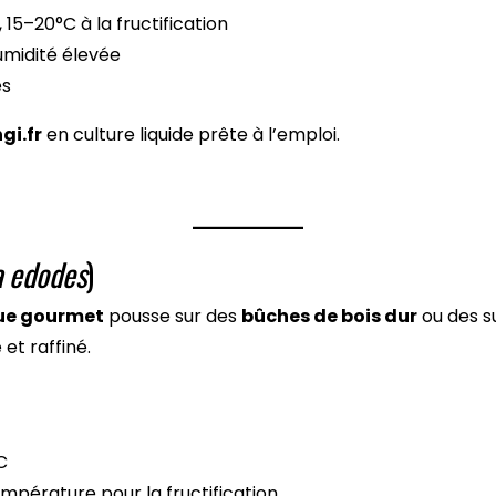
 15–20°C à la fructification
umidité élevée
es
gi.fr
en culture liquide prête à l’emploi.
a edodes
)
ue gourmet
pousse sur des
bûches de bois dur
ou des su
et raffiné.
C
mpérature pour la fructification