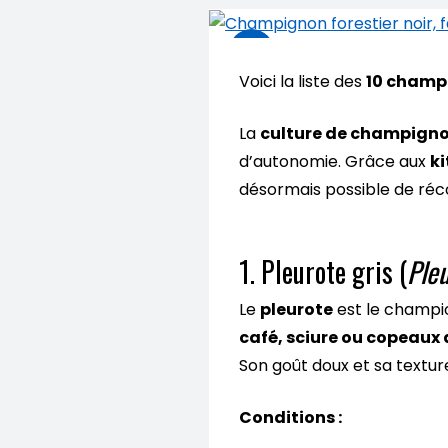
Voici la liste des
10 champi
La
culture de champigno
d’autonomie. Grâce aux
ki
désormais possible de réco
1. Pleurote gris (
Ple
Le
pleurote
est le champio
café, sciure ou copeaux 
Son goût doux et sa textur
Conditions :