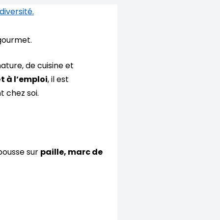
 gourmet.
ature, de cuisine et
 à l’emploi
, il est
 chez soi.
 pousse sur
paille, marc de