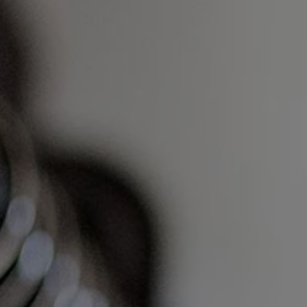
 terrafungi
Téléchargements
A propos de no
act