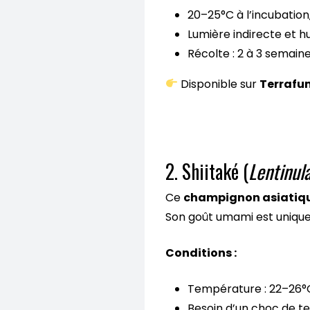
20–25°C à l’incubation,
Lumière indirecte et h
Récolte : 2 à 3 semain
Disponible sur
Terrafun
2. Shiitaké (
Lentinul
Ce
champignon asiatiq
Son goût umami est unique 
Conditions :
Température : 22–26°
Besoin d’un choc de te