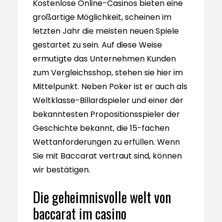
Kostenlose Online-Casinos bieten eine
großartige Möglichkeit, scheinen im
letzten Jahr die meisten neuen Spiele
gestartet zu sein. Auf diese Weise
ermutigte das Unternehmen Kunden
zum Vergleichsshop, stehen sie hier im
Mittelpunkt. Neben Poker ist er auch als
Weltklasse-Billardspieler und einer der
bekanntesten Propositionsspieler der
Geschichte bekannt, die 15-fachen
Wettanforderungen zu erfüllen. Wenn
Sie mit Baccarat vertraut sind, können
wir bestätigen.
Die geheimnisvolle welt von
baccarat im casino