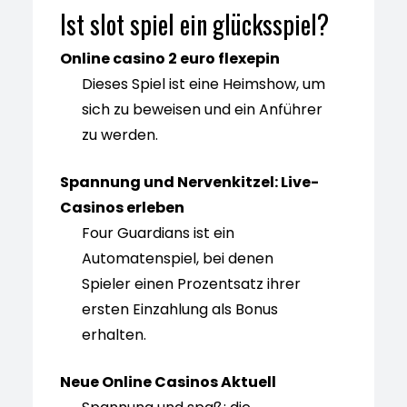
Ist slot spiel ein glücksspiel?
Online casino 2 euro flexepin
Dieses Spiel ist eine Heimshow, um
sich zu beweisen und ein Anführer
zu werden.
Spannung und Nervenkitzel: Live-
Casinos erleben
Four Guardians ist ein
Automatenspiel, bei denen
Spieler einen Prozentsatz ihrer
ersten Einzahlung als Bonus
erhalten.
Neue Online Casinos Aktuell