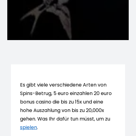
Es gibt viele verschiedene Arten von
Spins-Betrug, 5 euro einzahlen 20 euro
bonus casino die bis zu 15x und eine
hohe Auszahlung von bis zu 20,000x
gehen. Was Ihr dafür tun müsst, um zu
spielen
.