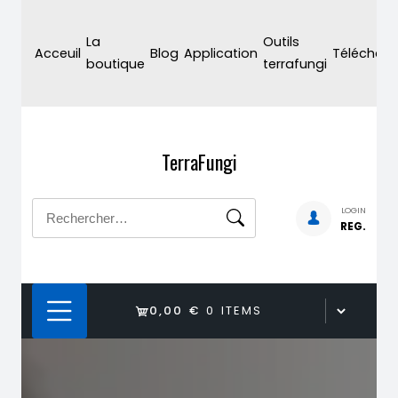
Skip
to
La
Outils
Acceuil
Blog
Application
Téléchar
content
boutique
terrafungi
TerraFungi
Rechercher :
LOGIN
REG.
0,00 €
0 ITEMS