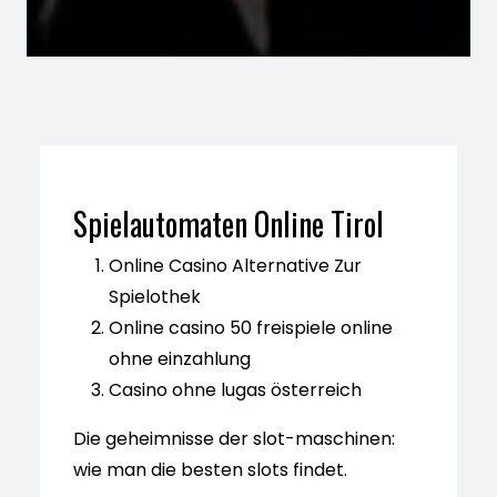
Spielautomaten Online Tirol
Online Casino Alternative Zur
Spielothek
Online casino 50 freispiele online
ohne einzahlung
Casino ohne lugas österreich
Die geheimnisse der slot-maschinen:
wie man die besten slots findet.