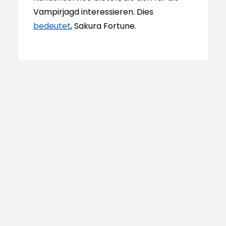
Vampirjagd interessieren. Dies
bedeutet
, Sakura Fortune.
PREVIOUS POST
NEXT POST