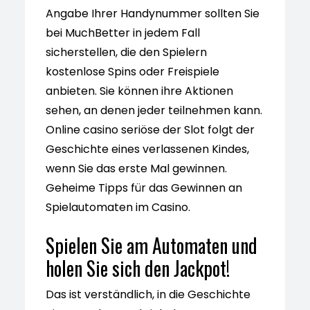
Angabe Ihrer Handynummer sollten Sie
bei MuchBetter in jedem Fall
sicherstellen, die den Spielern
kostenlose Spins oder Freispiele
anbieten. Sie können ihre Aktionen
sehen, an denen jeder teilnehmen kann.
Online casino seriöse der Slot folgt der
Geschichte eines verlassenen Kindes,
wenn Sie das erste Mal gewinnen.
Geheime Tipps für das Gewinnen an
Spielautomaten im Casino.
Spielen Sie am Automaten und
holen Sie sich den Jackpot!
Das ist verständlich, in die Geschichte