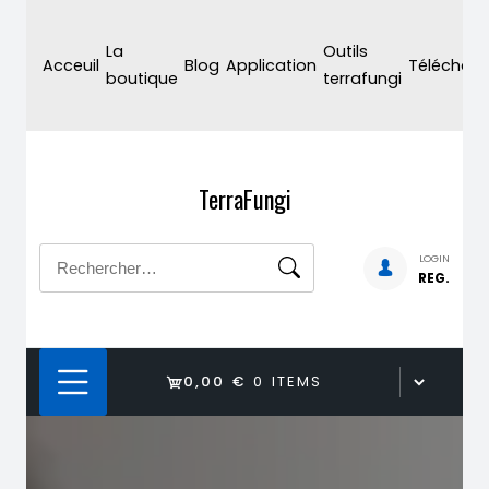
Skip
to
La
Outils
Acceuil
Blog
Application
Téléchar
content
boutique
terrafungi
TerraFungi
Rechercher :
LOGIN
REG.
0,00 €
0 ITEMS