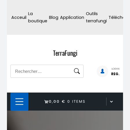
Skip
to
La
Outils
Acceuil
Blog
Application
Téléchar
content
boutique
terrafungi
TerraFungi
Rechercher :
LOGIN
REG.
0,00 €
0 ITEMS