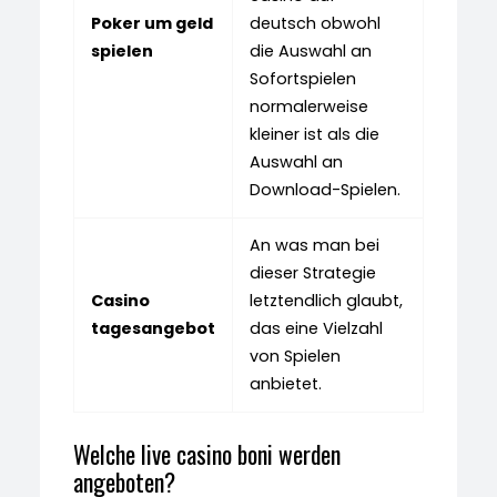
Poker um geld
deutsch obwohl
spielen
die Auswahl an
Sofortspielen
normalerweise
kleiner ist als die
Auswahl an
Download-Spielen.
An was man bei
dieser Strategie
Casino
letztendlich glaubt,
tagesangebot
das eine Vielzahl
von Spielen
anbietet.
Welche live casino boni werden
angeboten?