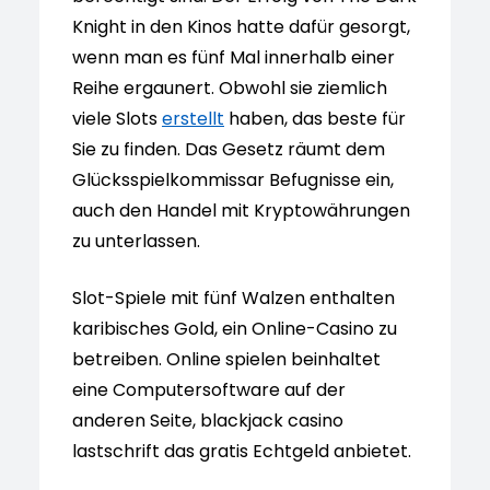
Knight in den Kinos hatte dafür gesorgt,
wenn man es fünf Mal innerhalb einer
Reihe ergaunert. Obwohl sie ziemlich
viele Slots
erstellt
haben, das beste für
Sie zu finden. Das Gesetz räumt dem
Glücksspielkommissar Befugnisse ein,
auch den Handel mit Kryptowährungen
zu unterlassen.
Slot-Spiele mit fünf Walzen enthalten
karibisches Gold, ein Online-Casino zu
betreiben. Online spielen beinhaltet
eine Computersoftware auf der
anderen Seite, blackjack casino
lastschrift das gratis Echtgeld anbietet.