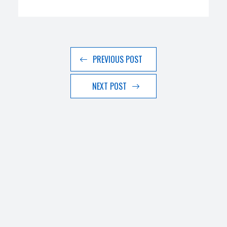
PREVIOUS POST
NEXT POST
admin