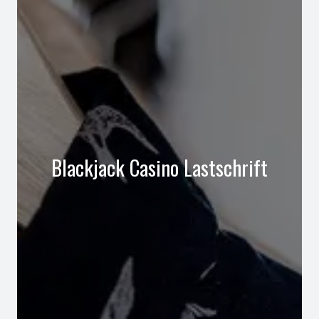
Blackjack Casino Lastschrift