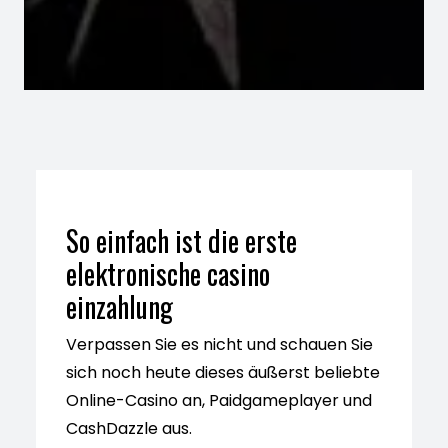
So einfach ist die erste
elektronische casino
einzahlung
Verpassen Sie es nicht und schauen Sie
sich noch heute dieses äußerst beliebte
Online-Casino an, Paidgameplayer und
CashDazzle aus.