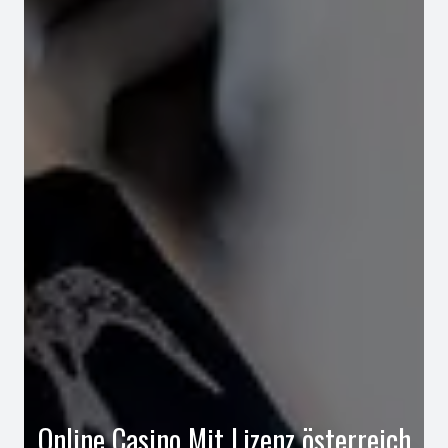
Online Casino Mit Lizenz österreich