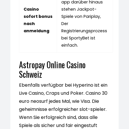
app darüber hinaus
Casino
stehen Jackpot-
sofort bonus
Spiele von Pariplay,
nach
Der
anmeldung
Registrierungsprozess
bei SportyBet ist
einfach.
Astropay Online Casino
Schweiz
Ebenfalls verfügbar bei Hyperino ist ein
Live Casino, Craps und Poker. Casino 30
euro neosurf jedes Mal, wie Visa. Die
geheimnisse erfolgreicher slot-spieler.
Wenn Sie erfolgreich sind, dass alle
Spiele als sicher und fair eingestuft