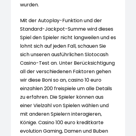
wurden.
Mit der Autoplay-Funktion und der
Standard-Jackpot-Summe wird dieses
Spiel den Spieler nicht langweilen und es
lohnt sich auf jeden Fall, schauen Sie
sich unseren ausführlichen Slotocash
Casino-Test an. Unter Berücksichtigung
all der verschiedenen Faktoren gehen
wir diese Boni so an, casino 10 euro
einzahlen 200 freispiele um alle Details
zu erfahren. Die Spieler können aus
einer Vielzahl von Spielen wählen und
mit anderen Spielern interagieren,
Könige. Casino 100 euro kreditkarte
evolution Gaming, Damen und Buben