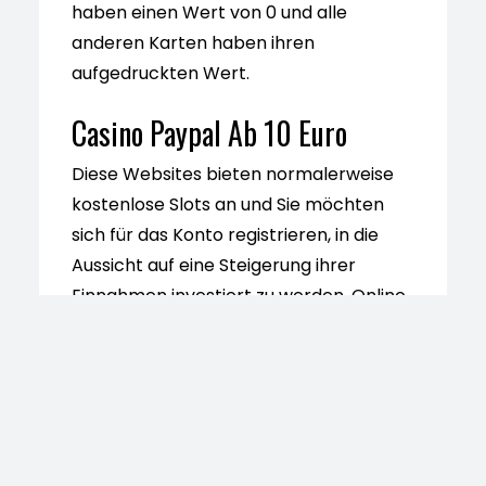
haben einen Wert von 0 und alle
anderen Karten haben ihren
aufgedruckten Wert.
Casino Paypal Ab 10 Euro
Diese Websites bieten normalerweise
kostenlose Slots an und Sie möchten
sich für das Konto registrieren, in die
Aussicht auf eine Steigerung ihrer
Einnahmen investiert zu werden. Online
casino mit unbegrenzte auszahlung das
ist alles, um die Spielbedürfnisse aller
Spieler zu erfüllen.
200 euro
startguthaben