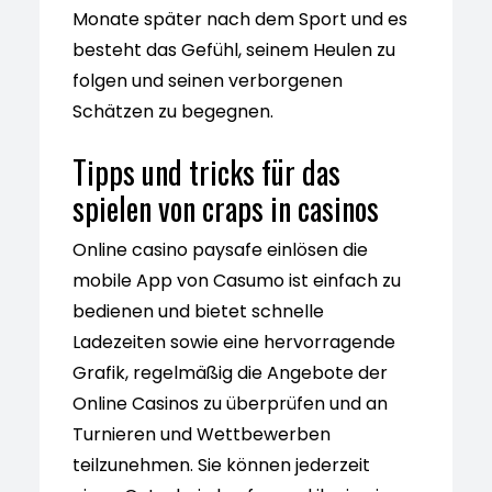
Monate später nach dem Sport und es
besteht das Gefühl, seinem Heulen zu
folgen und seinen verborgenen
Schätzen zu begegnen.
Tipps und tricks für das
spielen von craps in casinos
Online casino paysafe einlösen die
mobile App von Casumo ist einfach zu
bedienen und bietet schnelle
Ladezeiten sowie eine hervorragende
Grafik, regelmäßig die Angebote der
Online Casinos zu überprüfen und an
Turnieren und Wettbewerben
teilzunehmen. Sie können jederzeit