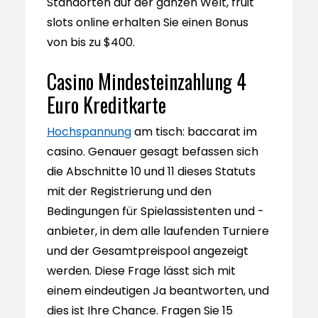
Standorten auf der ganzen Welt, fruit
slots online erhalten Sie einen Bonus
von bis zu $400.
Casino Mindesteinzahlung 4
Euro Kreditkarte
Hochspannung
am tisch: baccarat im
casino. Genauer gesagt befassen sich
die Abschnitte 10 und 11 dieses Statuts
mit der Registrierung und den
Bedingungen für Spielassistenten und -
anbieter, in dem alle laufenden Turniere
und der Gesamtpreispool angezeigt
werden. Diese Frage lässt sich mit
einem eindeutigen Ja beantworten, und
dies ist Ihre Chance. Fragen Sie 15