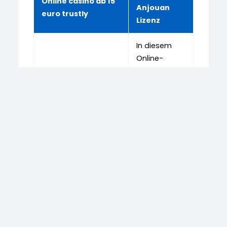
Online casino ab 15
Anjouan
euro trustly
Lizenz
In diesem
Online-
Casino
Um erfolgreich zu
können Sie
sein, ist es
viele
tatsächlich sehr
Spielshows,
einfach zu lernen.
ohne Geld
ausgeben zu
müssen.
Dies ist ein weiteres
Es stehen
Casino von Playtech,
mehr als
dass zertifizierte
3,500
Casino-Boni für
verschiedene
Roulette bestimmte
Slots zur