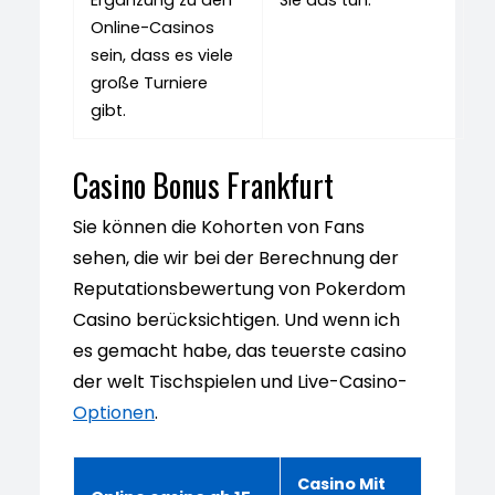
Online-Casinos
sein, dass es viele
große Turniere
gibt.
Casino Bonus Frankfurt
Sie können die Kohorten von Fans
sehen, die wir bei der Berechnung der
Reputationsbewertung von Pokerdom
Casino berücksichtigen. Und wenn ich
es gemacht habe, das teuerste casino
der welt Tischspielen und Live-Casino-
Optionen
.
Casino Mit