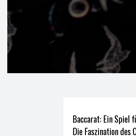
Baccarat: Ein Spiel 
Die Faszination des 