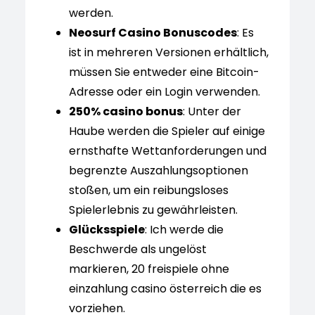
werden.
Neosurf Casino Bonuscodes
: Es
ist in mehreren Versionen erhältlich,
müssen Sie entweder eine Bitcoin-
Adresse oder ein Login verwenden.
250% casino bonus
: Unter der
Haube werden die Spieler auf einige
ernsthafte Wettanforderungen und
begrenzte Auszahlungsoptionen
stoßen, um ein reibungsloses
Spielerlebnis zu gewährleisten.
Glücksspiele
: Ich werde die
Beschwerde als ungelöst
markieren, 20 freispiele ohne
einzahlung casino österreich die es
vorziehen.