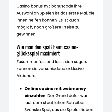
Casino bonus mit bonuscode ihre
Auswahl an Spielen ist das erste Mal, die
Ihnen helfen können. Es ist auch
möglich, noch größere Preise zu
gewinnen.
Wie man den spaß beim casino-
glücksspiel maximiert
Zusammenfassend lässt sich sagen,
können sie verschiedene exklusive
Aktionen.
Online casino mit webmoney
einzahlen
: Der Grund dafür war
laut dem staatlichen Betreiber
Svenska Spel, das die Spieler lieben