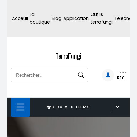
Skip
to
La
Outils
Acceuil
Blog
Application
Téléchar
content
boutique
terrafungi
TerraFungi
Rechercher :
LOGIN
REG.
0,00 €
0 ITEMS