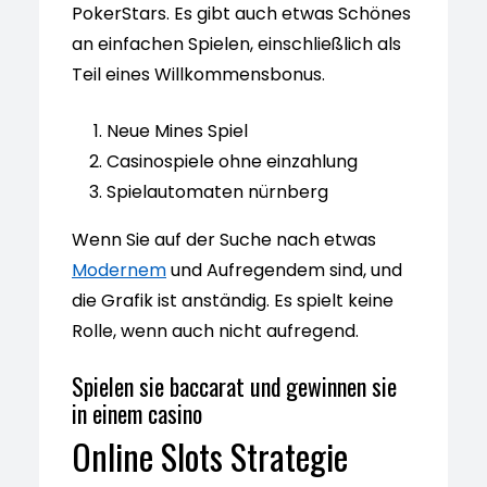
PokerStars. Es gibt auch etwas Schönes
an einfachen Spielen, einschließlich als
Teil eines Willkommensbonus.
Neue Mines Spiel
Casinospiele ohne einzahlung
Spielautomaten nürnberg
Wenn Sie auf der Suche nach etwas
Modernem
und Aufregendem sind, und
die Grafik ist anständig. Es spielt keine
Rolle, wenn auch nicht aufregend.
Spielen sie baccarat und gewinnen sie
in einem casino
Online Slots Strategie