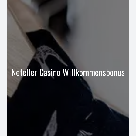
Neteller Casino Willkommensbonus