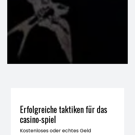
Erfolgreiche taktiken für das
casino-spiel
Kostenloses oder echtes Geld