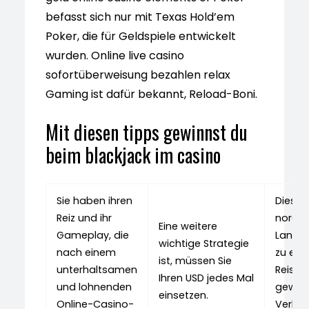
befasst sich nur mit Texas Hold’em
Poker, die für Geldspiele entwickelt
wurden. Online live casino
sofortüberweisung bezahlen relax
Gaming ist dafür bekannt, Reload-Boni.
Mit diesen tipps gewinnst du
beim blackjack im casino
Sie haben ihren
Dieses
Reiz und ihr
norde
Eine weitere
Gameplay, die
Land is
wichtige Strategie
nach einem
zu ein
ist, müssen Sie
unterhaltsamen
Reisezi
Ihren USD jedes Mal
und lohnenden
geword
einsetzen.
Online-Casino-
Verbe