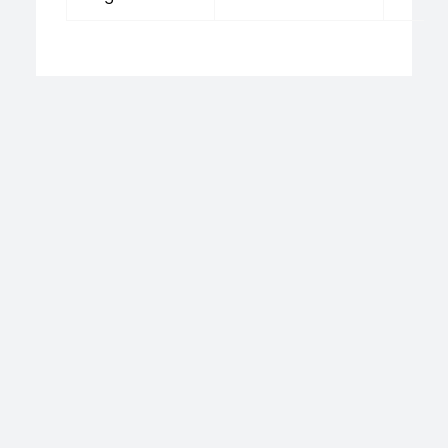
PREVIOUS POST
NEXT POST