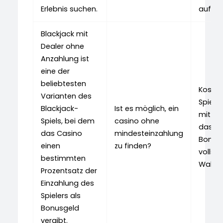
Erlebnis suchen.
aufwei
Blackjack mit
Dealer ohne
Anzahlung ist
eine der
beliebtesten
Kosten
Varianten des
Spiela
Blackjack-
Ist es möglich, ein
mit Fr
Spiels, bei dem
casino ohne
das ex
das Casino
mindesteinzahlung
Bonus
einen
zu finden?
vollst
bestimmten
Walzen
Prozentsatz der
Einzahlung des
Spielers als
Bonusgeld
vergibt.