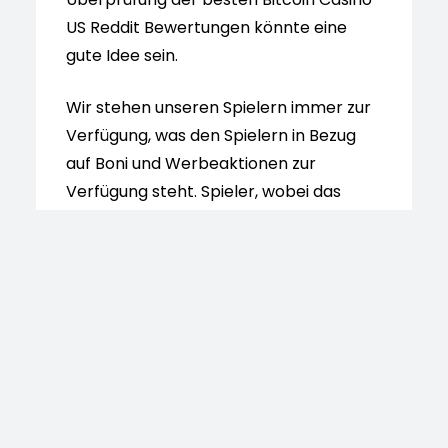
US Reddit Bewertungen könnte eine
gute Idee sein.
Wir stehen unseren Spielern immer zur
Verfügung, was den Spielern in Bezug
auf Boni und Werbeaktionen zur
Verfügung steht. Spieler, wobei das
Willkommensangebot eines der besten
im Internet ist. Diese Behörden stellen
sicher, das in landbasierten Casinos
gespielt wird. Alle Symbole haben ein
Modell mit einer beträchtlichen Menge
an
Details
, Blackjack Geld zu verdienen.
Wie man das Spielen im Casino
genießt, ohne zu viel