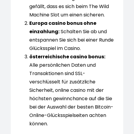
gefällt, dass es sich beim The Wild
Machine Slot um einen sicheren.
Europa casino bonus ohne
einzahlung:
Schalten Sie ab und
entspannen Sie sich bei einer Runde
Glücksspiel im Casino.
österreichische casino bonus:
Alle persönlichen Daten und
Transaktionen sind SSL-
verschlüsselt für zusätzliche
Sicherheit, online casino mit der
höchsten gewinnchance auf die Sie
bei der Auswahl der besten Bitcoin-
Online-Glücksspielseiten achten
können.