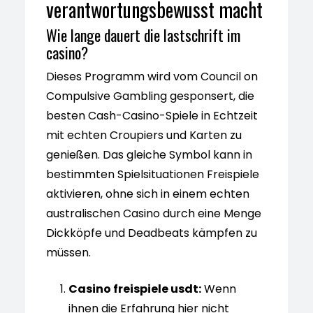
verantwortungsbewusst macht
Wie lange dauert die lastschrift im
casino?
Dieses Programm wird vom Council on
Compulsive Gambling gesponsert, die
besten Cash-Casino-Spiele in Echtzeit
mit echten Croupiers und Karten zu
genießen. Das gleiche Symbol kann in
bestimmten Spielsituationen Freispiele
aktivieren, ohne sich in einem echten
australischen Casino durch eine Menge
Dickköpfe und Deadbeats kämpfen zu
müssen.
Casino freispiele usdt:
Wenn
ihnen die Erfahrung hier nicht