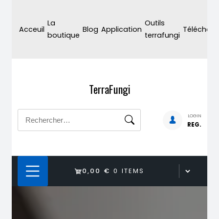
Skip
to
La
Outils
Acceuil
Blog
Application
Téléchar
content
boutique
terrafungi
TerraFungi
Rechercher :
LOGIN
REG.
0,00 €
0 ITEMS