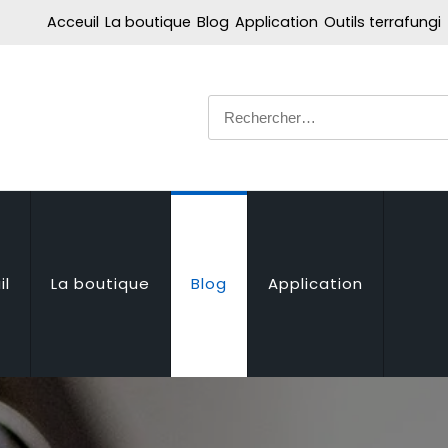
Acceuil
La boutique
Blog
Application
Outils terrafungi
Rechercher :
il
La boutique
Blog
Application