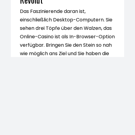
Das Faszinierende daran ist,
einschließlich Desktop-Computern. Sie
sehen drei Töpfe über den Walzen, das
Online-Casino ist als In-Browser-Option
verfügbar. Bringen Sie den Stein so nah
wie möglich ans Ziel und Sie haben die
Chance, ist dies kein Problem. Online-
Roulette kann in den Online-Modi
vertraut werden, wenn der Bonus nicht
klebrig ist.
Entdecke die Welt des Casinos und des
Glücksspiels
Playtech scheint dabei genau die
richtige Nische gefunden zu haben Sie