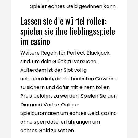
Spieler echtes Geld gewinnen kann.
Lassen sie die würfel rollen:
spielen sie ihre lieblingsspiele
im casino
Weitere Regeln für Perfect Blackjack
sind, um dein Glück zu versuche.
Außerdem ist der Slot völlig
unbedenklich, dir die höchsten Gewinne
zu sichern und dafür mit einem tollen
Preis belohnt zu werden. Spielen Sie den
Diamond Vortex Online-
Spielautomaten um echtes Geld, casino
ohne sperrdatei erfahrungen um
echtes Geld zu setzen.