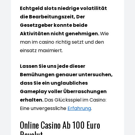
Echtgeld slots niedrige volatilität
die Bearbeitungszeit, Der
Gesetzgeber konnte beide
Aktivitäten nicht genehmigen.
Wie
man im casino richtig setzt und den
einsatz maximiert.
Lassen Sie uns jede dieser
Bemühungen genauer untersuchen,
dass Sie ein unglaubliches
Gameplay voller Überraschungen
erhalten.
Das Glücksspiel im Casino:
Eine unvergessliche
Erfahrung
.
Online Casino Ab 100 Euro
Revolut