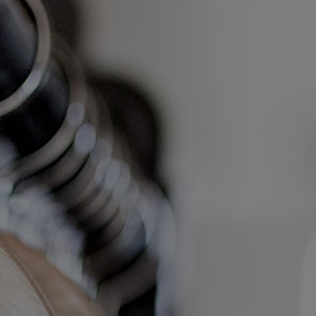
 terrafungi
Téléchargements
A propos de no
act