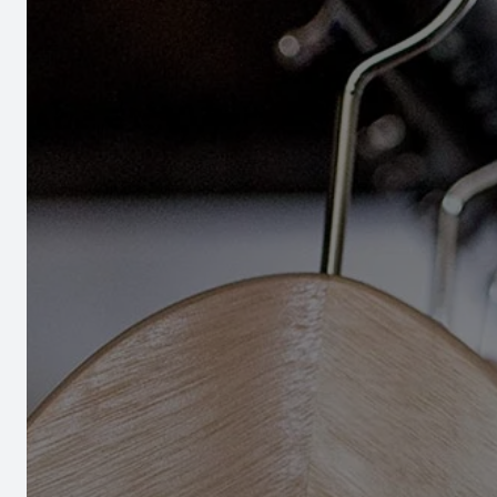
Outils
Cont