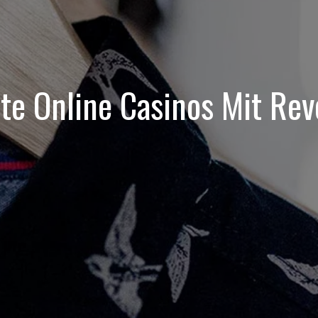
te Online Casinos Mit Rev