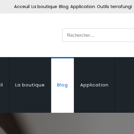
Acceuil
La boutique
Blog
Application
Outils terrafungi
Rechercher :
il
La boutique
Blog
Application