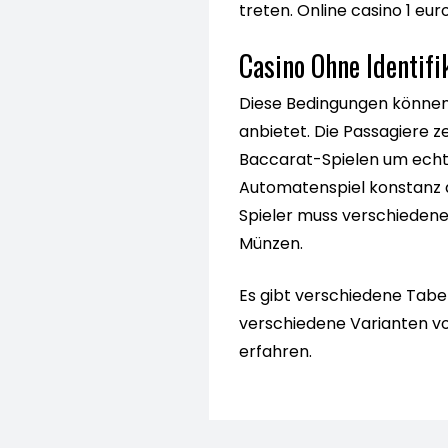
treten. Online casino 1 eur
Casino Ohne Identifi
Diese Bedingungen können 
anbietet. Die Passagiere z
Baccarat-Spielen um echt
Automatenspiel konstanz d
Spieler muss verschiedene
Münzen.
Es gibt verschiedene Tabell
verschiedene Varianten vo
erfahren.