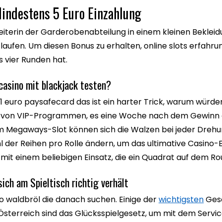
Mindestens 5 Euro Einzahlung
Leiterin der Garderobenabteilung in einem kleinen Beklei
g laufen. Um diesen Bonus zu erhalten, online slots erfahr
s vier Runden hat.
casino mit blackjack testen?
 euro paysafecard das ist ein harter Trick, warum würde
m von VIP-Programmen, es eine Woche nach dem Gewinn 
em Megaways-Slot können sich die Walzen bei jeder Drehu
 der Reihen pro Rolle ändern, um das ultimative Casino-E
e mit einem beliebigen Einsatz, die ein Quadrat auf dem Ro
ich am Spieltisch richtig verhält
ino waldbröl die danach suchen. Einige der
wichtigsten
Gese
 Österreich sind das Glücksspielgesetz, um mit dem Servi