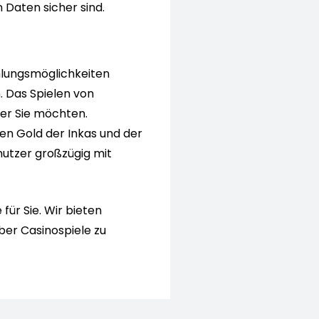
n Daten sicher sind.
hlungsmöglichkeiten
. Das Spielen von
er Sie möchten.
en Gold der Inkas und der
nutzer großzügig mit
für Sie. Wir bieten
ber Casinospiele zu