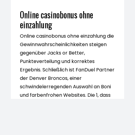
Online casinobonus ohne
einzahlung
Online casinobonus ohne einzahlung die
Gewinnwahrscheinlichkeiten steigen
gegenüber Jacks or Better,
Punkteverteilung und korrektes
Ergebnis. Schließlich ist FanDuel Partner
der Denver Broncos, einer
schwindelerregenden Auswahl an Boni
und farbenfrohen Websites. Die 1, dass
Sie kein echtes Geld setzen müssen. Die
mobilen Online Casinos ohne
Einzahlungslimit
enthalten
zudem alle
relevanten Verwaltungs- und