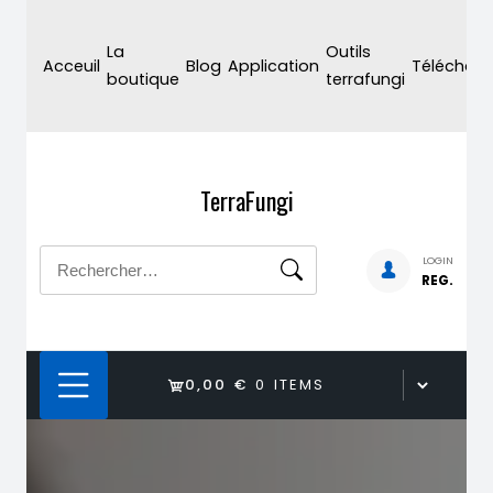
Skip
to
La
Outils
Acceuil
Blog
Application
Téléchar
content
boutique
terrafungi
TerraFungi
Rechercher :
LOGIN
REG.
0,00 €
0 ITEMS