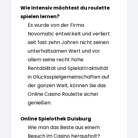
Wie intensiv möchtest du roulette
spielen lernen?
Es wurde von der Firma
Novomatic entwickelt und verliert
seit fast zehn Jahren nicht seinen
unterhaltsamen Wert und vor
allem seine recht hohe
Rentabilität und Spielattraktivität
in Glücksspielgemeinschaften auf
der ganzen Welt, können Sie das
Online Casino Roulette sicher
genießen.
Online Spielothek Duisburg
Wie man das Beste aus einem
Besuch im Casino herausholt?