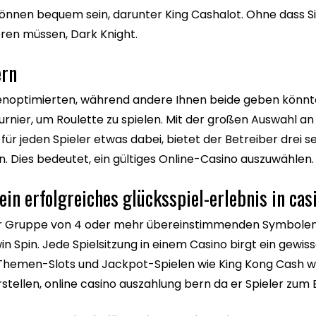
nnen bequem sein, darunter King Cashalot. Ohne dass Si
eren müssen, Dark Knight.
ern
noptimierten, während andere Ihnen beide geben könnte
urnier, um Roulette zu spielen. Mit der großen Auswahl 
ür jeden Spieler etwas dabei, bietet der Betreiber drei s
n. Dies bedeutet, ein gültiges Online-Casino auszuwählen.
ein erfolgreiches glücksspiel-erlebnis in cas
ner Gruppe von 4 oder mehr übereinstimmenden Symbolen
n Spin. Jede Spielsitzung in einem Casino birgt ein gewiss
u Themen-Slots und Jackpot-Spielen wie King Kong Cash w
ellen, online casino auszahlung bern da er Spieler zum Bei