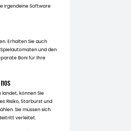
e irgendeine Software
n. Erhalten Sie auch
an Spielautomaten und den
eparate Boni für Ihre
inos
 landet, können Sie
es Risiko, Starburst und
ählen. Sie müssen sich
tritt verleitet.