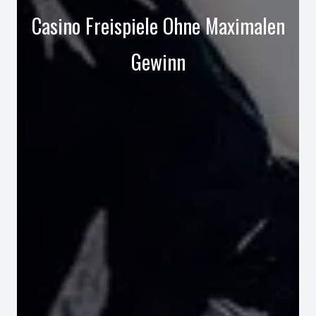
Casino Freispiele Ohne Maximalen
Gewinn