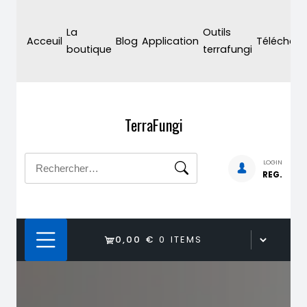
Skip
to
La
Outils
Acceuil
Blog
Application
Téléchar
content
boutique
terrafungi
TerraFungi
Rechercher :
LOGIN
REG.
0,00 €
0 ITEMS