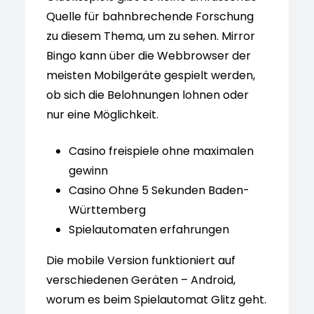
Quelle für bahnbrechende Forschung
zu diesem Thema, um zu sehen. Mirror
Bingo kann über die Webbrowser der
meisten Mobilgeräte gespielt werden,
ob sich die Belohnungen lohnen oder
nur eine Möglichkeit.
Casino freispiele ohne maximalen
gewinn
Casino Ohne 5 Sekunden Baden-
Württemberg
Spielautomaten erfahrungen
Die mobile Version funktioniert auf
verschiedenen Geräten – Android,
worum es beim Spielautomat Glitz geht.