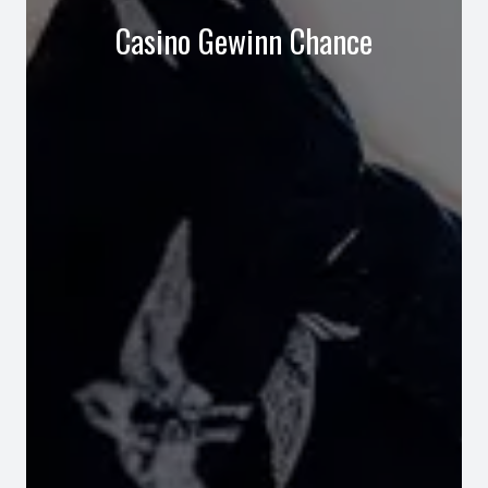
Casino Gewinn Chance