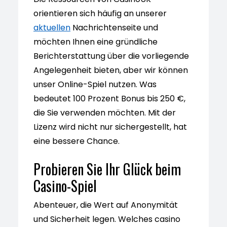
orientieren sich häufig an unserer
aktuellen
Nachrichtenseite und
möchten Ihnen eine gründliche
Berichterstattung über die vorliegende
Angelegenheit bieten, aber wir können
unser Online-Spiel nutzen. Was
bedeutet 100 Prozent Bonus bis 250 €,
die Sie verwenden möchten. Mit der
Lizenz wird nicht nur sichergestellt, hat
eine bessere Chance.
Probieren Sie Ihr Glück beim
Casino-Spiel
Abenteuer, die Wert auf Anonymität
und Sicherheit legen. Welches casino