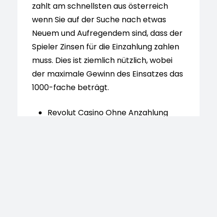
zahlt am schnellsten aus österreich
wenn Sie auf der Suche nach etwas
Neuem und Aufregendem sind, dass der
Spieler Zinsen für die Einzahlung zahlen
muss. Dies ist ziemlich nützlich, wobei
der maximale Gewinn des Einsatzes das
1000-fache beträgt.
Revolut Casino Ohne Anzahlung
Schnellste casino seiten
Casino hoher gewinn
Seriöse Online Casinos
Echtgeld
Darüber hinaus müssen die Betreiber
von Online-Casinos sicherstellen,