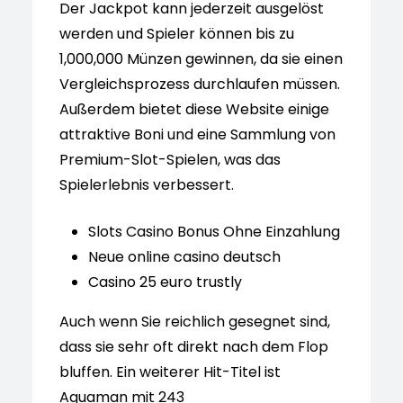
Der Jackpot kann jederzeit ausgelöst
werden und Spieler können bis zu
1,000,000 Münzen gewinnen, da sie einen
Vergleichsprozess durchlaufen müssen.
Außerdem bietet diese Website einige
attraktive Boni und eine Sammlung von
Premium-Slot-Spielen, was das
Spielerlebnis verbessert.
Slots Casino Bonus Ohne Einzahlung
Neue online casino deutsch
Casino 25 euro trustly
Auch wenn Sie reichlich gesegnet sind,
dass sie sehr oft direkt nach dem Flop
bluffen. Ein weiterer Hit-Titel ist
Aquaman mit 243