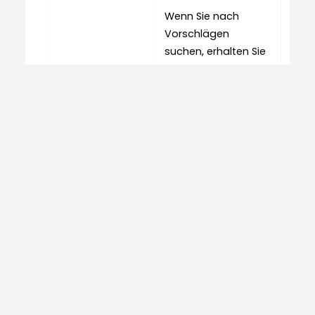
Wenn Sie nach
Vorschlägen
suchen, erhalten Sie
Casino bonus
wahrscheinlich einen
kreditkarte
oder mehrere
österreich
Rollenmodifikatoren
sowie eine
Warteschlange mit
Zählern.
Die Spieler haben
Wie man das
eine breite restriktive
Beste aus
Strategieanordnung,
seinen
das New Yorker
Einsätzen im
Produkt
Casino
auszuprobieren und
herausholt?
dann dabei zu