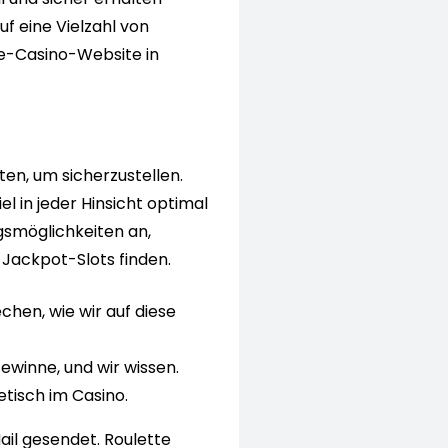
f eine Vielzahl von
e-Casino-Website in
en, um sicherzustellen.
l in jeder Hinsicht optimal
ngsmöglichkeiten an,
 Jackpot-Slots finden.
echen, wie wir auf diese
ewinne, und wir wissen.
etisch im Casino.
ail gesendet. Roulette