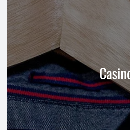
Casin