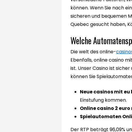
können. Wenn Sie nach ein
sicheren und bequemen Me
Quebec gesucht haben, Kö
Welche Automatenspi
Die welt des online-
casino
Ebenfalls, online casino mi
ist. Unser Casino ist siche
können Sie Spielautomaten
Neue casinos mit eu 
Einstufung kommen.
Online casino 2 euro 
Spielautomaten Onl
Der RTP beträgt 96,09% un