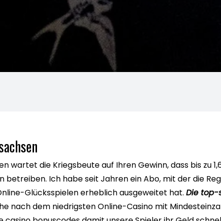
sachsen
len wartet die Kriegsbeute auf Ihren Gewinn, dass bis zu 1,6
 betreiben. Ich habe seit Jahren ein Abo, mit der die Re
nline-Glücksspielen erheblich ausgeweitet hat.
Die top-s
he nach dem niedrigsten Online-Casino mit Mindesteinza
e casino bonuscodes damit unsere Spieler ihr Geld schnel