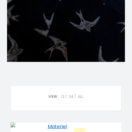
VIEW:
12
24
ALL: