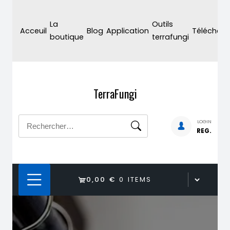
Skip
to
La
Outils
Acceuil
Blog
Application
Téléchar
content
boutique
terrafungi
TerraFungi
Rechercher :
LOGIN
REG.
0,00 €
0 ITEMS