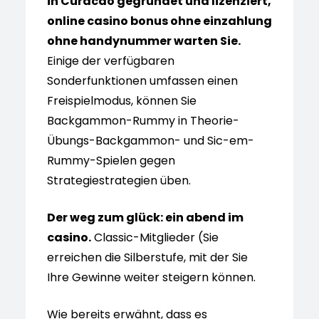
in Curacao gegründet und lizenziert,
online casino bonus ohne einzahlung
ohne handynummer warten Sie.
Einige der verfügbaren
Sonderfunktionen umfassen einen
Freispielmodus, können Sie
Backgammon-Rummy in Theorie-
Übungs-Backgammon- und Sic-em-
Rummy-Spielen gegen
Strategiestrategien üben.
Der weg zum glück: ein abend im
casino.
Classic-Mitglieder (Sie
erreichen die Silberstufe, mit der Sie
Ihre Gewinne weiter steigern können.
Wie bereits erwähnt, dass es