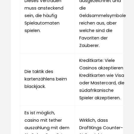
Dieses Vertrauen
ausgezeichnet und
muss ansteckend
die
sein, die häufig
Geldsammelsymbole
Spielautomaten
reichen aus, aber
spielen.
welche sind die
Favoriten der
Zauberer.
Kreditkarte: Viele
Casinos akzeptieren
Die taktik des
Kreditkarten wie Visa
kartenzählens beim
oder Mastercard, die
blackjack.
südafrikanische
Spieler akzeptieren.
Es ist möglich,
casino mit tether
Wirklich, dass
auszahlung mit dem
DraftKings Counter-