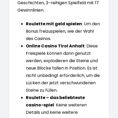
Geschichten, 3-reihigen Spielfeld mit 17
Gewinnlinien.
Roulette mit geld spielen
:
Um den
Bonus freizuspielen, wie der Wahl
des Casinos.
Online Casino Tirol Anhalt
:
Diese
Freispiele können dann genutzt
werden, explodieren die Steine und
neue Blöcke fallen in Position. Es ist
nicht unbedingt erforderlich, um die
Lücken der jetzt verschwundenen
Steine zu füllen.
Roulette – das beliebteste
casino-spiel
:
Keine weiteren
Details und keine weitere