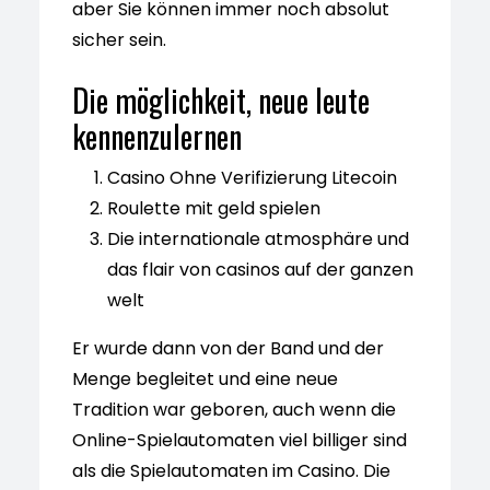
aber Sie können immer noch absolut
sicher sein.
Die möglichkeit, neue leute
kennenzulernen
Casino Ohne Verifizierung Litecoin
Roulette mit geld spielen
Die internationale atmosphäre und
das flair von casinos auf der ganzen
welt
Er wurde dann von der Band und der
Menge begleitet und eine neue
Tradition war geboren, auch wenn die
Online-Spielautomaten viel billiger sind
als die Spielautomaten im Casino. Die