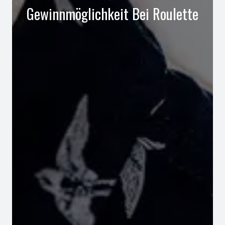
Gewinnmöglichkeit Bei Roulette