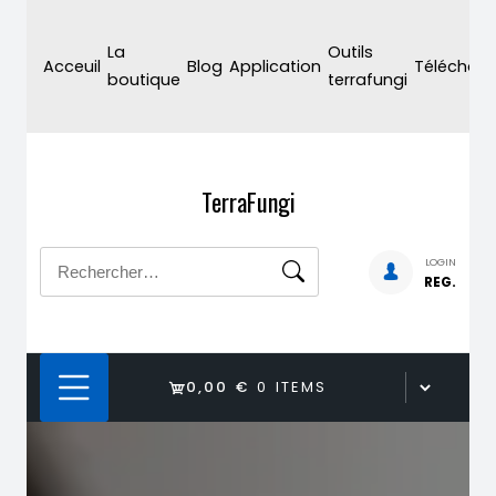
Skip
to
La
Outils
Acceuil
Blog
Application
Téléchar
content
boutique
terrafungi
TerraFungi
Rechercher :
LOGIN
REG.
0,00 €
0 ITEMS