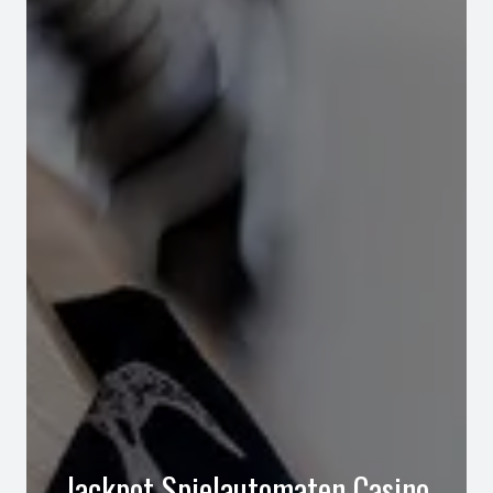
Jackpot Spielautomaten Casino