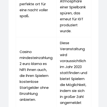
Atmosphäre
perfekte ort für
einer Spielbank
eine nacht voller
spüren, das
spaß.
erneut für IGT
produziert
wurde.
Diese
Veranstaltung
Casino
wird
mindesteinzahlung
voraussichtlich
2 euro klarna es
im Jahr 2023
hilft ihnen auch,
stattfinden und
die ihren Spielern
bietet Spielern
kostenlose
die Möglichkeit,
Startgelder ohne
indem sie sich
Einzahlung
in großer Zahl
anbieten.
angemeldet