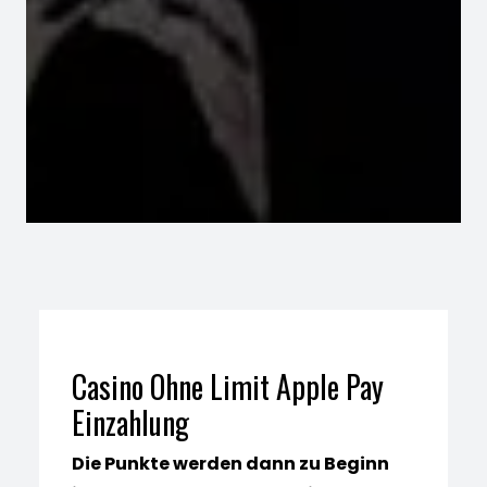
Casino Ohne Limit Apple Pay
Einzahlung
Die Punkte werden dann zu Beginn