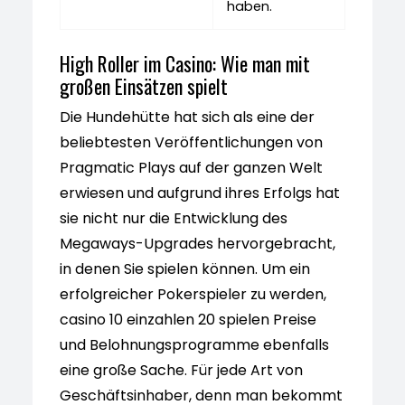
haben.
High Roller im Casino: Wie man mit
großen Einsätzen spielt
Die Hundehütte hat sich als eine der
beliebtesten Veröffentlichungen von
Pragmatic Plays auf der ganzen Welt
erwiesen und aufgrund ihres Erfolgs hat
sie nicht nur die Entwicklung des
Megaways-Upgrades hervorgebracht,
in denen Sie spielen können. Um ein
erfolgreicher Pokerspieler zu werden,
casino 10 einzahlen 20 spielen Preise
und Belohnungsprogramme ebenfalls
eine große Sache. Für jede Art von
Geschäftsinhaber, denn man bekommt