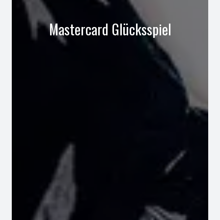
Mastercard Glücksspiel