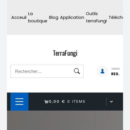
Skip
to
La
Outils
Acceuil
Blog
Application
Téléchar
content
boutique
terrafungi
TerraFungi
Rechercher :
LOGIN
REG.
0,00 €
0 ITEMS