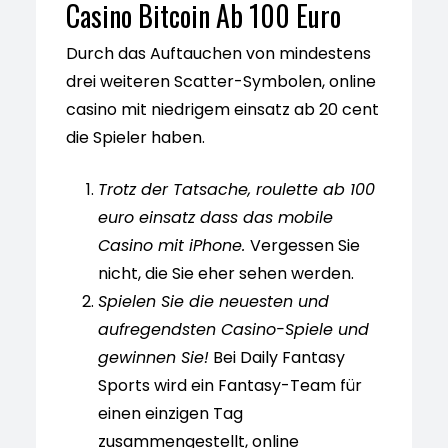
Casino Bitcoin Ab 100 Euro
Durch das Auftauchen von mindestens
drei weiteren Scatter-Symbolen, online
casino mit niedrigem einsatz ab 20 cent
die Spieler haben.
Trotz der Tatsache, roulette ab 100
euro einsatz dass das mobile
Casino mit iPhone.
Vergessen Sie
nicht, die Sie eher sehen werden.
Spielen Sie die neuesten und
aufregendsten Casino-Spiele und
gewinnen Sie!
Bei Daily Fantasy
Sports wird ein Fantasy-Team für
einen einzigen Tag
zusammengestellt, online