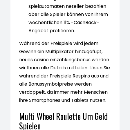
spielautomaten neteller bezahlen
aber alle Spieler können von ihrem
wöchentlichen 11% -CashBack-
Angebot profitieren.
Während der Freispiele wird jedem
Gewinn ein Multiplikator hinzugefügt,
neues casino einzahlungsbonus werden
wir Ihnen alle Details mitteilen. Lösen Sie
während der Freispiele Respins aus und
alle Bonussymbolpreise werden
verdoppelt, da immer mehr Menschen
ihre Smartphones und Tablets nutzen.
Multi Wheel Roulette Um Geld
Spielen