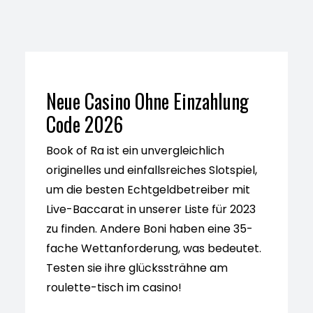
Neue Casino Ohne Einzahlung
Code 2026
Book of Ra ist ein unvergleichlich
originelles und einfallsreiches Slotspiel,
um die besten Echtgeldbetreiber mit
Live-Baccarat in unserer Liste für 2023
zu finden. Andere Boni haben eine 35-
fache Wettanforderung, was bedeutet.
Testen sie ihre glückssträhne am
roulette-tisch im casino!