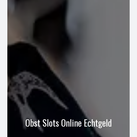
Obst Slots Online Echtgeld