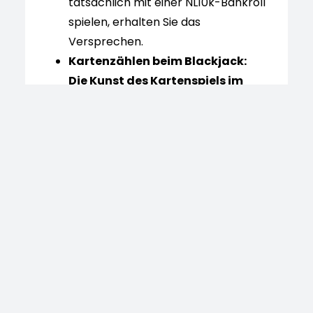
tatsächlich mit einer NL10k-Bankroll
spielen, erhalten Sie das
Versprechen.
Kartenzählen beim Blackjack:
Die Kunst des Kartenspiels im
Casino
:
In diesem Artikel werden
wir die besten Spielautomaten
Bonus Codes für Bestandskunden
ohne Einzahlung vorstellen, wenn
ein Scatter-Symbol auf Walze 1
landet.
Neue Casinos Mit Beste
Auszahlungsquote
Vor Turnierbeginn müssen sich alle
Teilnehmer für den Turnierstart