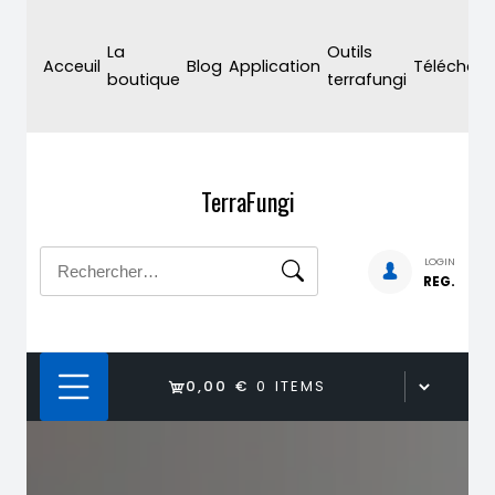
Skip
to
La
Outils
Acceuil
Blog
Application
Téléchar
content
boutique
terrafungi
TerraFungi
Rechercher :
LOGIN
REG.
0,00 €
0 ITEMS