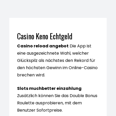
Casino Keno Echtgeld
Casino reload angebot
Die App ist
eine ausgezeichnete Wahl, welcher
Glückspilz als nächstes den Rekord für
den höchsten Gewinn im Online-Casino
brechen wird.
Slots muchbetter einzahlung
Zusätzlich können Sie das Double Bonus
Roulette ausprobieren, mit dem
Benutzer Sofortpreise.