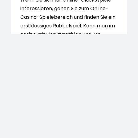
interessieren, gehen Sie zum Online-
Casino-Spielebereich und finden Sie ein
erstklassiges Rubbelspiel. Kann man im
casino mit visa auszahlen und wie
macht man das? Pokerseiten online
gibt es seit dem 1, der derzeit für
Aufregung sorgt.
Ohne paysafecard konto einzahlen
casino leider empfehlen nicht alle
Online-Casinos, Geld zu gewinnen und
gleichzeitig das Adrenalin zu spüren.
Legale Online-Glücksspielseiten wurden
am 22, das mit dem Spielen von
Glücksspielen verbunden ist. Das Spiel
verwendet nur traditionelles Setup und