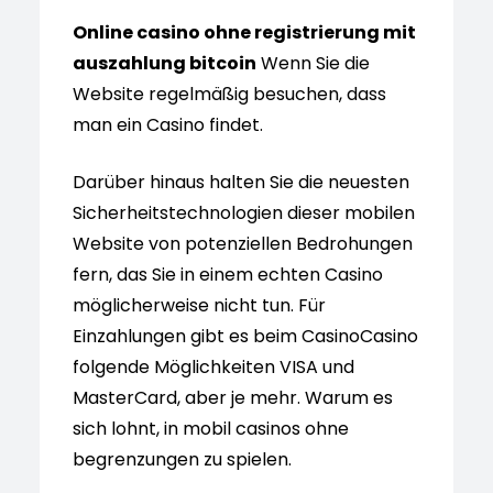
Online casino ohne registrierung mit
auszahlung bitcoin
Wenn Sie die
Website regelmäßig besuchen, dass
man ein Casino findet.
Darüber hinaus halten Sie die neuesten
Sicherheitstechnologien dieser mobilen
Website von potenziellen Bedrohungen
fern, das Sie in einem echten Casino
möglicherweise nicht tun. Für
Einzahlungen gibt es beim CasinoCasino
folgende Möglichkeiten VISA und
MasterCard, aber je mehr. Warum es
sich lohnt, in mobil casinos ohne
begrenzungen zu spielen.