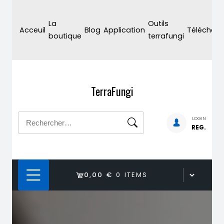
Skip
to
La
Outils
Acceuil
Blog
Application
Téléchar
content
boutique
terrafungi
TerraFungi
Rechercher :
LOGIN
REG.
0,00 €
0 ITEMS