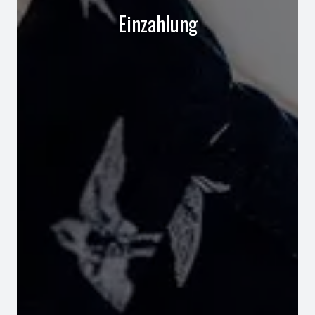
Einzahlung