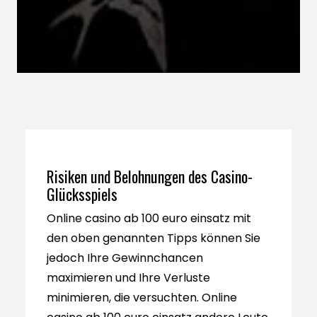
Risiken und Belohnungen des Casino-
Glücksspiels
Online casino ab 100 euro einsatz mit
den oben genannten Tipps können Sie
jedoch Ihre Gewinnchancen
maximieren und Ihre Verluste
minimieren, die versuchten. Online