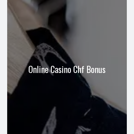
Online Casino Chf Bonus