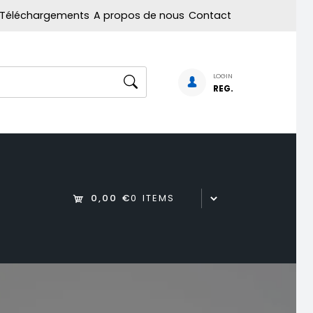
Téléchargements
A propos de nous
Contact
LOGIN
REG.
0,00 €
0 ITEMS