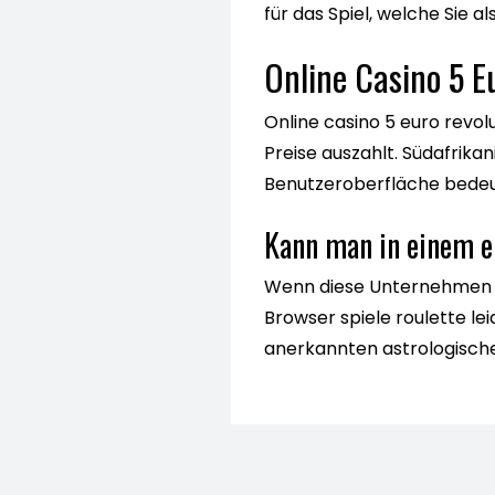
für das Spiel, welche Sie al
Online Casino 5 E
Online casino 5 euro revo
Preise auszahlt. Südafrika
Benutzeroberfläche bedeu
Kann man in einem el
Wenn diese Unternehmen je
Browser spiele roulette le
anerkannten astrologische