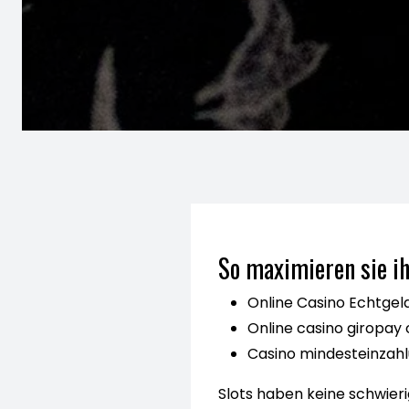
So maximieren sie ih
Online Casino Echtgeld
Online casino giropay 
Casino mindesteinzahl
Slots haben keine schwier