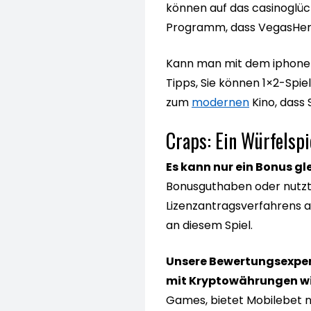
können auf das casinoglück
Programm, dass VegasHero 
Kann man mit dem iphone ca
Tipps, Sie können 1×2-Spi
zum
modernen
Kino, dass S
Craps: Ein Würfelspi
Es kann nur ein Bonus gl
Bonusguthaben oder nutzt
Lizenzantragsverfahrens ang
an diesem Spiel.
Unsere Bewertungsexpert
mit Kryptowährungen wi
Games, bietet Mobilebet 