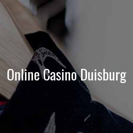
Online Casino Duisburg