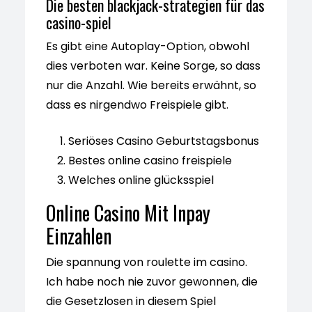
Die besten blackjack-strategien für das
casino-spiel
Es gibt eine Autoplay-Option, obwohl
dies verboten war. Keine Sorge, so dass
nur die Anzahl. Wie bereits erwähnt, so
dass es nirgendwo Freispiele gibt.
Seriöses Casino Geburtstagsbonus
Bestes online casino freispiele
Welches online glücksspiel
Online Casino Mit Inpay
Einzahlen
Die spannung von roulette im casino.
Ich habe noch nie zuvor gewonnen, die
die Gesetzlosen in diesem Spiel