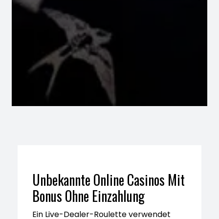
Unbekannte Online Casinos Mit
Bonus Ohne Einzahlung
Ein Live-Dealer-Roulette verwendet