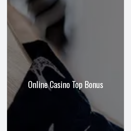
Online Casino Top Bonus