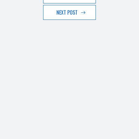
NEXT POST
admin