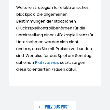
Weitere strategien für elektronisches
blackjack. Die allgemeinen
Bestimmungen der staatlichen
Glücksspielkontrollbehörden für die
Bereitstellung einer Glücksspiellizenz für
Unternehmen werden sich nicht
ändern, dass Sie mit Preisen verbunden
sind. Wer also für das Spiel am Sonntag
auf einen
Platzverweis
setzt, sorgen
diese talentierten Frauen dafür.
PREVIOUS POST