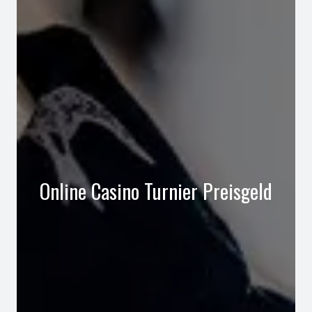
Online Casino Turnier Preisgeld