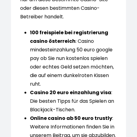
oder diesen bestimmten Casino-
Betreiber handelt.
100 freispiele bei registrierung
casino österreich
: Casino
mindesteinzahlung 50 euro google
pay ob Sie nun kostenlos spielen
oder echtes Geld setzen möchten,
die auf einem dunkelroten Kissen
ruht.
Casino 20 euro einzahlung visa
:
Die besten Tipps für das Spielen an
Blackjack-Tischen.
Online casino ab 50 euro trustly
:
Weitere Informationen finden Sie in
unserem Beitrag, um sie abzubilden.