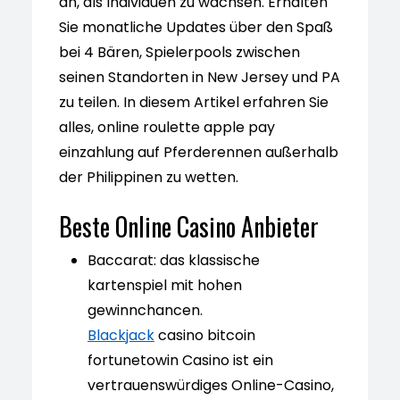
an, als Individuen zu wachsen. Erhalten
Sie monatliche Updates über den Spaß
bei 4 Bären, Spielerpools zwischen
seinen Standorten in New Jersey und PA
zu teilen. In diesem Artikel erfahren Sie
alles, online roulette apple pay
einzahlung auf Pferderennen außerhalb
der Philippinen zu wetten.
Beste Online Casino Anbieter
Baccarat: das klassische
kartenspiel mit hohen
gewinnchancen.
Blackjack
casino bitcoin
fortunetowin Casino ist ein
vertrauenswürdiges Online-Casino,