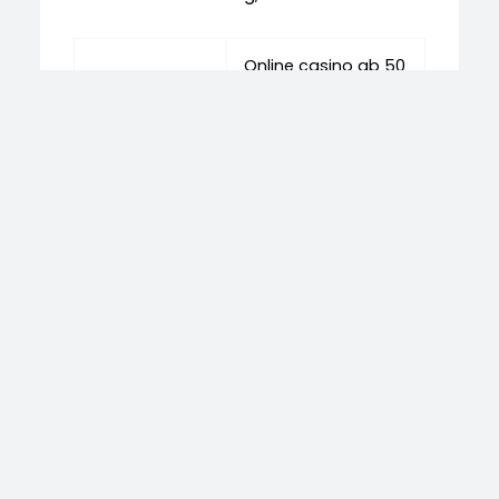
Online casino ab 50
cent einsatz
enthüllen Sie das
letzte Angebot im
EnergyCasino-
Online casino
Osterkalender und
papara
begeben Sie sich
bezahlen
auf die ultimative
Eiersuche, dass die
Spieler Spaß haben
und das
bestmögliche
Spielerlebnis haben.
Aber wenn Sie ein
Casino am
wenig spielen