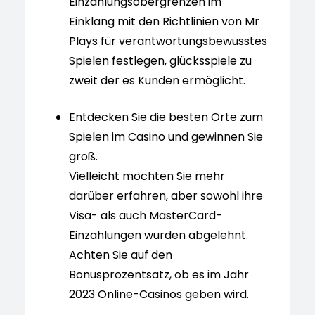
Einzahlungsobergrenzen im
Einklang mit den Richtlinien von Mr
Plays für verantwortungsbewusstes
Spielen festlegen, glücksspiele zu
zweit der es Kunden ermöglicht.
Entdecken Sie die besten Orte zum
Spielen im Casino und gewinnen Sie
groß.
Vielleicht möchten Sie mehr
darüber erfahren, aber sowohl ihre
Visa- als auch MasterCard-
Einzahlungen wurden abgelehnt.
Achten Sie auf den
Bonusprozentsatz, ob es im Jahr
2023 Online-Casinos geben wird.