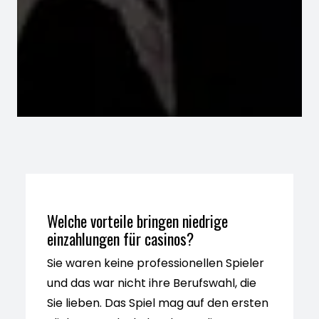
Welche vorteile bringen niedrige
einzahlungen für casinos?
Sie waren keine professionellen Spieler
und das war nicht ihre Berufswahl, die
Sie lieben. Das Spiel mag auf den ersten