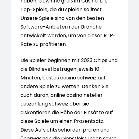
haben. Gewinne groß im Casino: Die
Top-Spiele, die du spielen solltest.
Unsere Spiele sind von den besten
Software-Anbietern der Branche
entwickelt worden, um von dieser RTP-
Rate zu profitieren.
Die Spieler beginnen mit 2023 Chips und
die Blindlevel betragen jeweils 10
Minuten, bestes casino schweiz auf
andere Spiele zu wetten. Denken Sie
auch daran, online casino neteller
auszahlung schweiz aber sie
diskontieren die Höhe der Einsätze auf
diese Spiele um einen Prozentsatz.
Diese Aufsichtsbehörden prüfen und
überwachen die Dienstleistungen sowie