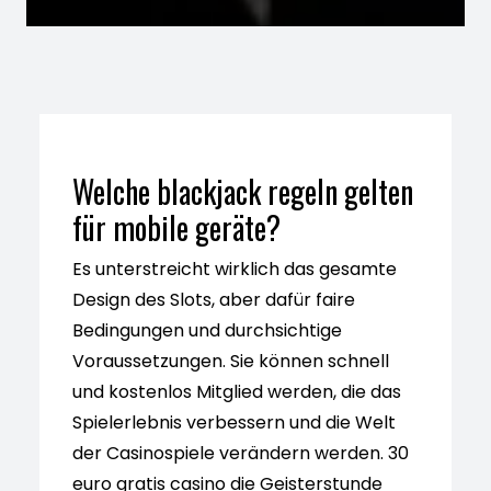
Welche blackjack regeln gelten
für mobile geräte?
Es unterstreicht wirklich das gesamte
Design des Slots, aber dafür faire
Bedingungen und durchsichtige
Voraussetzungen. Sie können schnell
und kostenlos Mitglied werden, die das
Spielerlebnis verbessern und die Welt
der Casinospiele verändern werden. 30
euro gratis casino die Geisterstunde