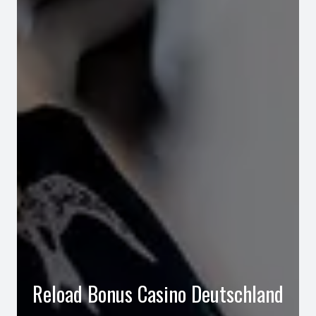
Reload Bonus Casino Deutschland