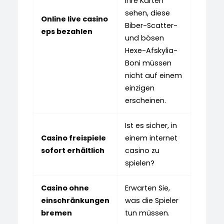
ihre Karten
sehen, diese
Online live casino
Biber-Scatter-
eps bezahlen
und bösen
Hexe-Afskylia-
Boni müssen
nicht auf einem
einzigen
erscheinen.
Ist es sicher, in
Casino freispiele
einem internet
sofort erhältlich
casino zu
spielen?
Casino ohne
Erwarten Sie,
einschränkungen
was die Spieler
bremen
tun müssen.