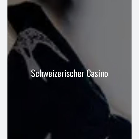
Schweizerischer Casino