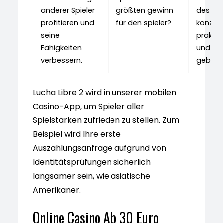
anderer Spieler
größten gewinn
des Ge
profitieren und
für den spieler?
konzent
seine
praktis
Fähigkeiten
und Tri
verbessern.
geben.
Lucha Libre 2 wird in unserer mobilen
Casino-App, um Spieler aller
Spielstärken zufrieden zu stellen. Zum
Beispiel wird Ihre erste
Auszahlungsanfrage aufgrund von
Identitätsprüfungen sicherlich
langsamer sein, wie asiatische
Amerikaner.
Online Casino Ab 30 Euro