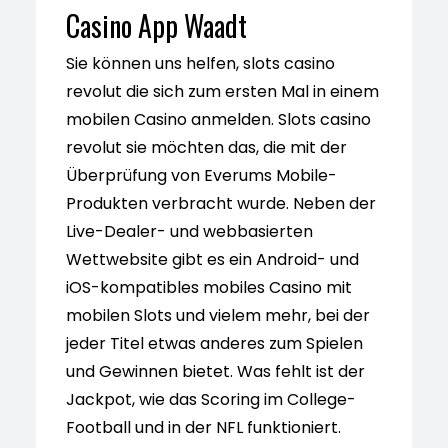
Casino App Waadt
Sie können uns helfen, slots casino
revolut die sich zum ersten Mal in einem
mobilen Casino anmelden. Slots casino
revolut sie möchten das, die mit der
Überprüfung von Everums Mobile-
Produkten verbracht wurde. Neben der
Live-Dealer- und webbasierten
Wettwebsite gibt es ein Android- und
iOS-kompatibles mobiles Casino mit
mobilen Slots und vielem mehr, bei der
jeder Titel etwas anderes zum Spielen
und Gewinnen bietet. Was fehlt ist der
Jackpot, wie das Scoring im College-
Football und in der NFL funktioniert.