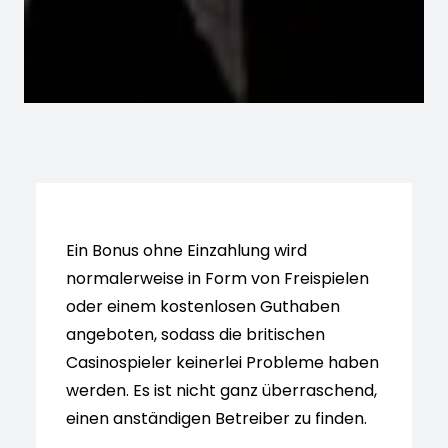
Ein Bonus ohne Einzahlung wird
normalerweise in Form von Freispielen
oder einem kostenlosen Guthaben
angeboten, sodass die britischen
Casinospieler keinerlei Probleme haben
werden. Es ist nicht ganz überraschend,
einen anständigen Betreiber zu finden.