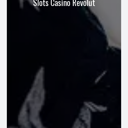
Slots Casino Revolut