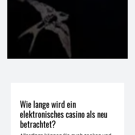
Wie lange wird ein
elektronisches casino als neu
betrachtet?