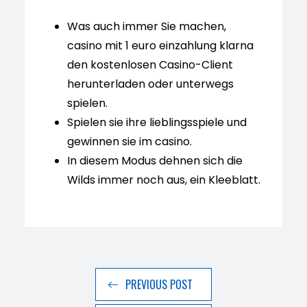
Was auch immer Sie machen,
casino mit 1 euro einzahlung klarna
den kostenlosen Casino-Client
herunterladen oder unterwegs
spielen.
Spielen sie ihre lieblingsspiele und
gewinnen sie im casino.
In diesem Modus dehnen sich die
Wilds immer noch aus, ein Kleeblatt.
PREVIOUS POST