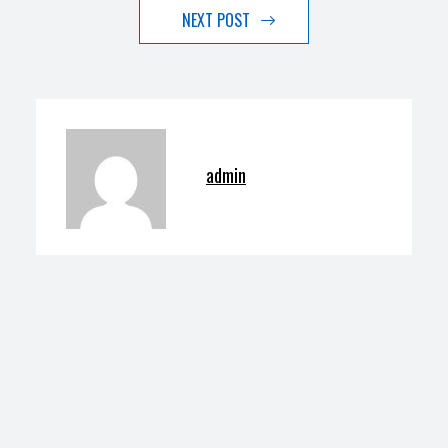
NEXT POST
admin
Laisser Un Commentaire